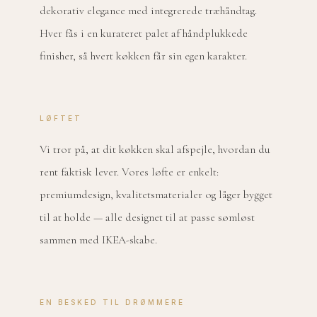
dekorativ elegance med integrerede træhåndtag.
Hver fås i en kurateret palet af håndplukkede
finisher, så hvert køkken får sin egen karakter.
LØFTET
Vi tror på, at dit køkken skal afspejle, hvordan du
rent faktisk lever. Vores løfte er enkelt:
premiumdesign, kvalitetsmaterialer og låger bygget
til at holde — alle designet til at passe sømløst
sammen med IKEA-skabe.
EN BESKED TIL DRØMMERE