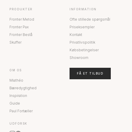
PRODUKTER
INFORMATION
Fronter Metod
Ofte stillede spørgsmål
Fronter Pax
Priseksempler
Fronter Bestå
Kontakt
Skuffer
Privatlivspolitik
Købsbetingelser
Showroom
OM OS
FÅ ET TILBUD
Miathéo
Bæredygtighed
Inspiration
Guide
Paul Fortæller
UDFORSK