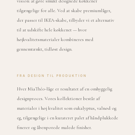
vision: at gøre smukt designede køkkener
tilgængelige for alle. Ved at skabe premiumlåger,
der passer til IKEA-skabe, tilbyder vi et alternativ
til at udskifte hele køkkenet — hvor
højkvalitetsmaterialer kombineres med
gennemtænkt, tidløst design.
FRA DESIGN TIL PRODUKTION
Hver MiaThéo-låge er resultatet af en omhyggelig
designproces. Vores kollektioner består af
materialer i høj kvalitet som eukalyptus, valnød og
eg, tilgængelige i en kurateret palet af håndplukkede
finerer og åbenporede malede finisher.