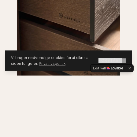
Vi bruger nødvendige cookies for at sikre, at
FORSTÅET
siden fungerer.
Privatlivspolitik
Edit with
VORES GRUNDPRINCIPPER
Bæredygtighedens fire