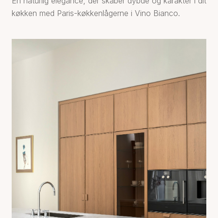
En naturlig elegance, der skaber dybde og karakter i dit
køkken med Paris-køkkenlågerne i Vino Bianco.