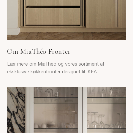
Om MiaThéo Fronter
Lær mere om MiaThéo og vores sortiment af
eksklusive køkkenfronter designet til IKEA.