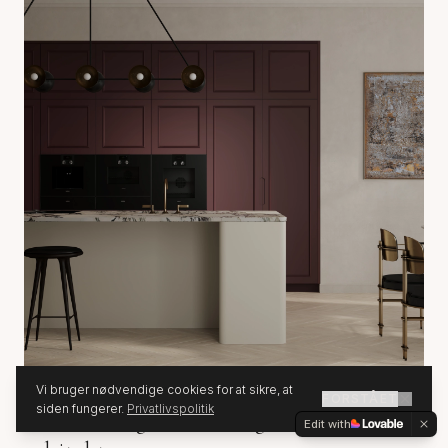
Vi bruger nødvendige cookies for at sikre, at
FORSTÅET
siden fungerer.
Privatlivspolitik
Køkkendesign: En dialog med hjemmets
Edit with