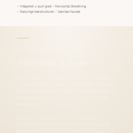
Integreret J-pull-greb
Horisontal åreretning
Naturlige træstrukturer
Sømløs facade
DESIGNINSPIRATION
Arkitektur & Form
Med rødder i den danske modernistiske tradition
— tænk på Arne Jacobsens funktionelle elegance
og varmen i et byhus i Nyhavn. Det integrerede J-
pull-greb skaber en ubrudt visuel rytme i hele
køkkenet.
Den horisontale åreretning og det subtile
profilgreb refererer til mid-century skandinavisk
møbelsnedkeri og skaber dybde uden visuelt rod.