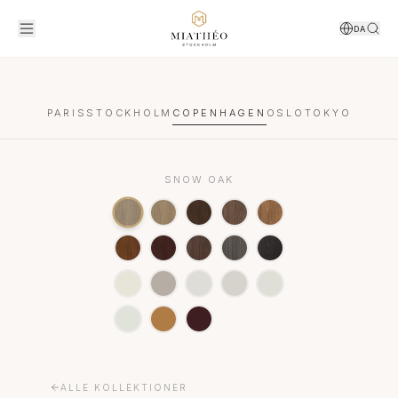
DA
PARIS
STOCKHOLM
COPENHAGEN
OSLO
TOKYO
SNOW OAK
ALLE KOLLEKTIONER