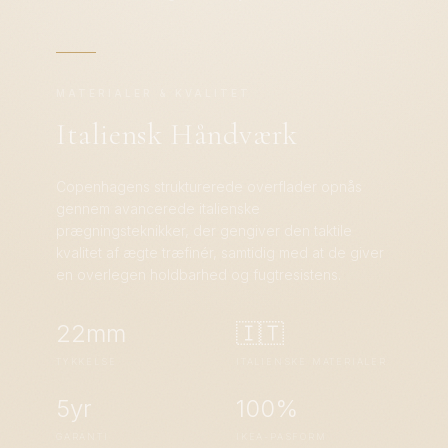
MATERIALER & KVALITET
Italiensk Håndværk
Copenhagens strukturerede overflader opnås
gennem avancerede italienske
prægningsteknikker, der gengiver den taktile
kvalitet af ægte træfinér, samtidig med at de giver
en overlegen holdbarhed og fugtresistens.
22mm
🇮🇹
TYKKELSE
ITALIENSKE MATERIALER
5yr
100%
GARANTI
IKEA-PASFORM