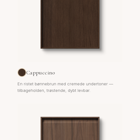
Cappuccino
En ristet bønnebrun med cremede undertoner —
tilbageholden, trøstende, dybt levbar.