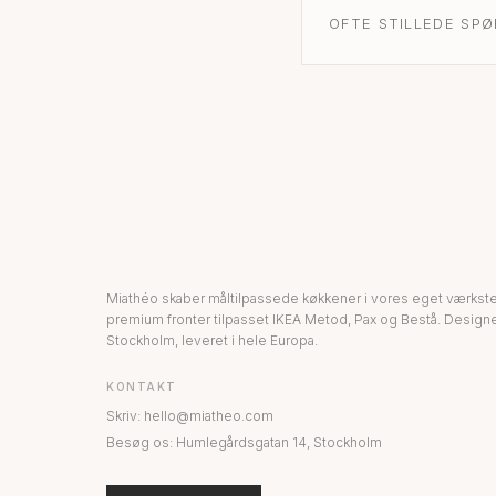
OFTE STILLEDE SP
Miathéo skaber måltilpassede køkkener i vores eget værkst
premium fronter tilpasset IKEA Metod, Pax og Bestå. Designe
Stockholm, leveret i hele Europa.
KONTAKT
Skriv
:
hello@miatheo.com
Besøg os
:
Humlegårdsgatan 14
,
Stockholm