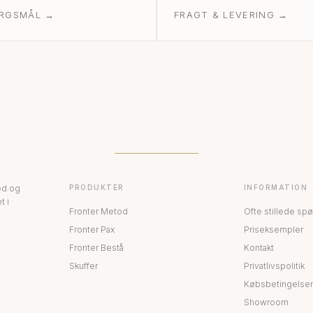
ØRGSMÅL
→
FRAGT & LEVERING
→
ed og
PRODUKTER
INFORMATION
t i
Fronter Metod
Ofte stillede sp
Fronter Pax
Priseksempler
Fronter Bestå
Kontakt
Skuffer
Privatlivspolitik
Købsbetingelser
Showroom