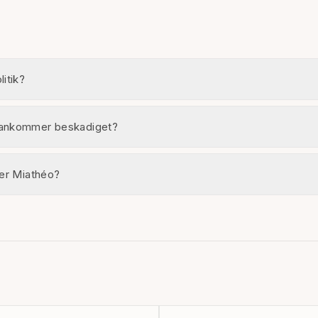
RETNING
VITRINESKABE
PA
litik?
 ankommer beskadiget?
der Miathéo?