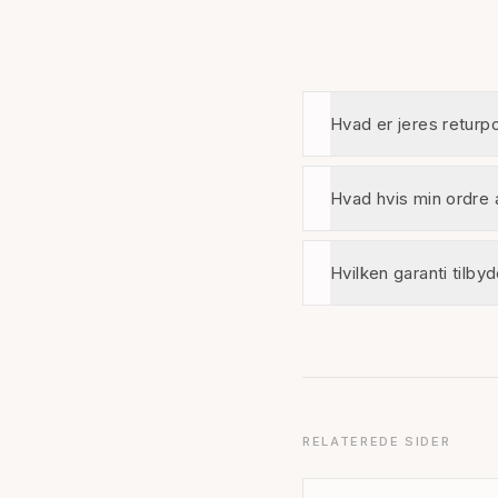
KØKKENKOLLEKTION
SKUFFER & IND
Hvad er jeres returpo
Hvad hvis min ordre
Hvilken garanti tilby
RELATEREDE SIDER