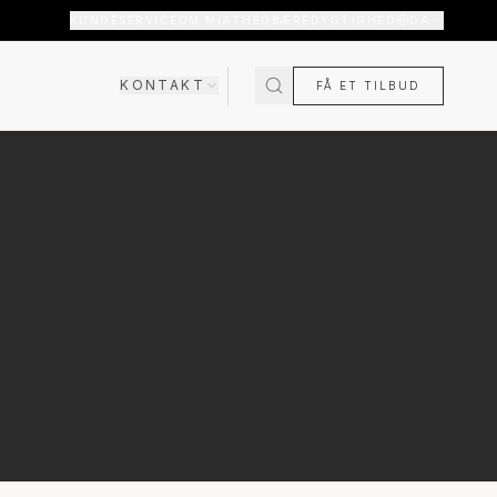
KUNDESERVICE
OM MIATHÉO
BÆREDYGTIGHED
DA
KONTAKT
FÅ ET TILBUD
SHOWROOM
KONTAKT OS
T
KOMMER SNART
OFTE STILLEDE
SPØRGSMÅL
FRAGT & LEVERING
RETUR & GARANTI