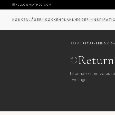
HELLO@MIATHEO.COM
KØKKENLÅGER
KØKKENPLANLÆGGER
INSPIRATI
PRISEKSEMPLER
3D-PLANLÆGGER
HJEM
RETURNERING & GA
GUIDE
Return
Information om vores ret
leveringer.