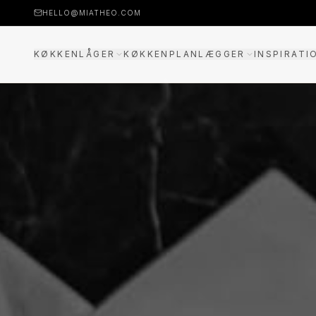
HELLO@MIATHEO.COM
KØKKENLÅGER
KØKKENPLANLÆGGER
INSPIRATI
PRISEKSEMPLER
3D-PLANLÆGGER
GUIDE