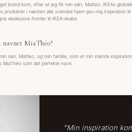
get brand kom, efter at jeg fik min søn, Matteo. IKEAs globale
s produkter i næsten alle svenske hjem gav mig inspiration til
ne eksklusive fronter til IKEA-skabe.
u navnet MiaThéo?
 min søn, Matteo, og min familie, som er min største inspiratio
tes MiaThéo som det perfekte navn.
"
Min inspiration ko