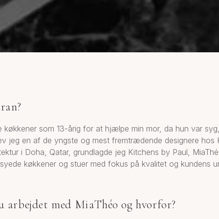
ran?
 køkkener som 13-årig for at hjælpe min mor, da hun var syg,
blev jeg en af de yngste og mest fremtrædende designere hos 
tektur i Doha, Qatar, grundlagde jeg Kitchens by Paul, MiaThé
syede køkkener og stuer med fokus på kvalitet og kundens unik
u arbejdet med MiaThéo og hvorfor?