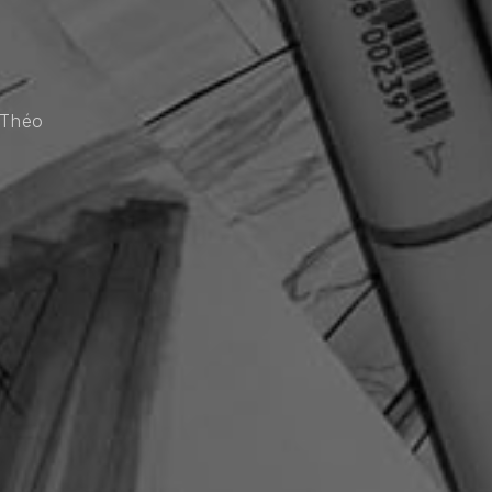
aThéo