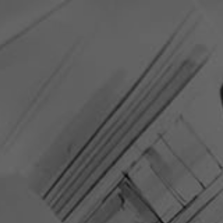
RETNING
VITRINESKABE
PA