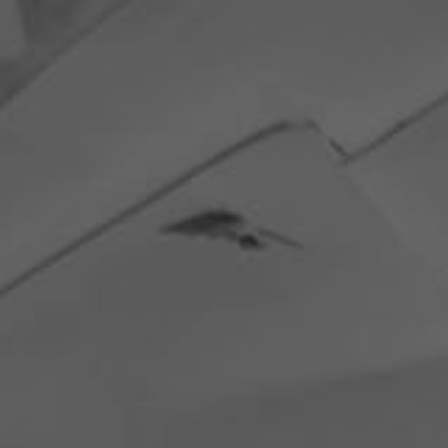
KØKKENKOLLEKTION
SKUFFER & IND