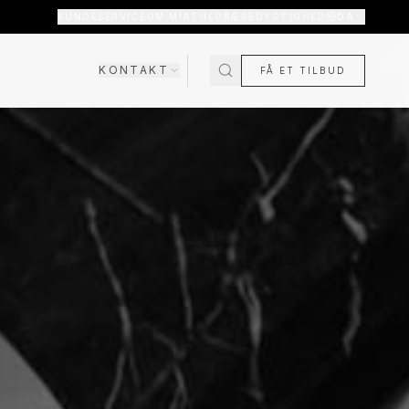
KUNDESERVICE
OM MIATHÉO
BÆREDYGTIGHED
DA
KONTAKT
FÅ ET TILBUD
SHOWROOM
KONTAKT OS
T
KOMMER SNART
OFTE STILLEDE
SPØRGSMÅL
FRAGT & LEVERING
RETUR & GARANTI