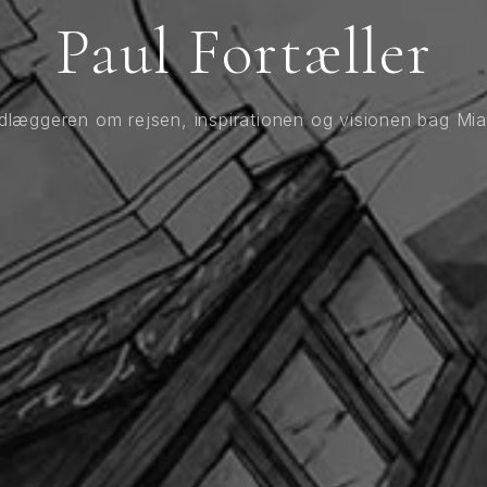
Paul Fortæller
dlæggeren om rejsen, inspirationen og visionen bag Mi