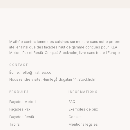
Miathéo confectionne des cuisines sur mesure dans notre propre
atelier ainsi que des façades haut de gamme conçues pour IKEA
Metod, Pax et Bestå. Conçu à Stockholm, livré dans toute l'Europe.
CONTACT
Écrire
:
hello@miatheo.com
Nous rendre visite
:
Humlegårdsgatan 14
,
Stockholm
PRODUITS
INFORMATIONS
Façades Metod
FAQ
Façades Pax
Exemples de prix
Façades Bestå
Contact
Tiroirs
Mentions légales