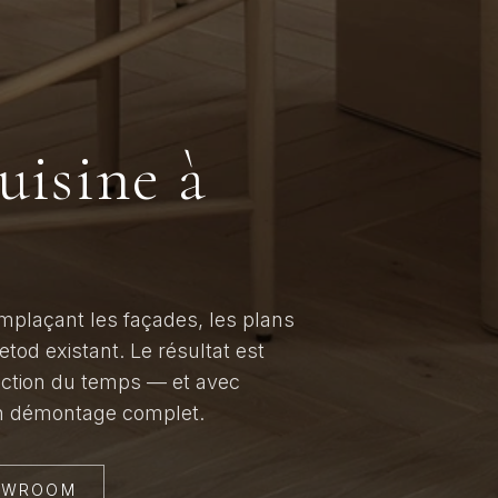
uisine à
plaçant les façades, les plans
etod existant. Le résultat est
action du temps — et avec
n démontage complet.
HOWROOM