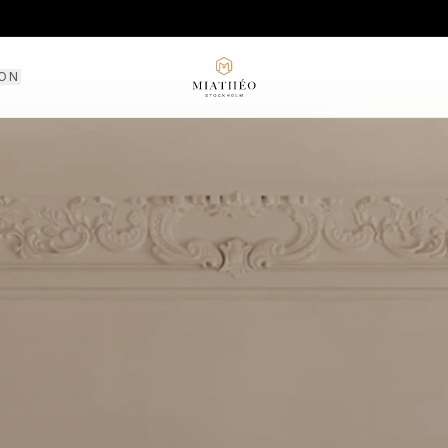
ION
SHOW
CONTA
BIENTÔT
FAQ
LIVRAI
RETOUR