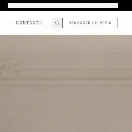
SERVICE CLIENT
À PROPOS DE MIATHÉO
DURABILITÉ
FR
CONTACT
DEMANDER UN DEVIS
ROOM
CTEZ-NOUS
BIENTÔT
SON
S & GARANTIE