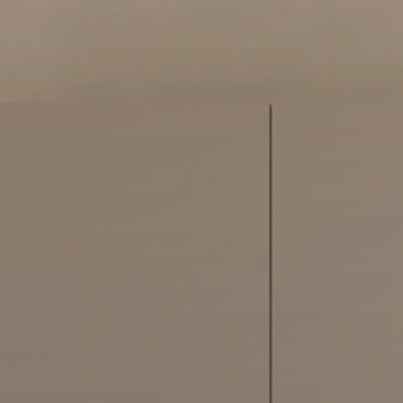
COLLECTION CUISINE
TIROIRS & AMÉN