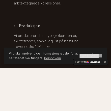
arkitekttegnede kolleksjoner.
3 · Produksjon
Vi produserer dine nye kjøkkenfronter,
skuffefronter, sokkel og list på bestilling.
Leveringstid 10–12 uker.
Vi bruker nødvendige informasjonskapsler for at
FORSTÅTT
nettstedet skal fungere.
Personvern
Edit with
4 · Montering
Du eller vår monteringspartner skrur av de gamle
frontene og monterer de nye. Et helt kjøkken
byttes som oftest på 1–3 dager.