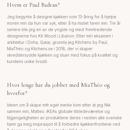
Hvem er Paul Badran?
Jeg begynte å designe kjøkken som 13-åring for å hjelpe
moren min da hun var syk, etter å ha mistet faren min. Tre år
senere ble jeg en av de yngste og mest fremtredende
designerne hos Kit Wood i Libanon. Etter min eksamen i
arkitektur i Doha, Qatar, grunnla jeg Kitchens by Paul,
MiaThéo og Kitchens.se i 2018, der vi skaper
skreddersydde kjøkken og stuer med fokus på kvalitet og
kundens unike livsstil.
Hvor lenge har du jobbet med MiaThéo og
hvorfor?
Ideen om å skape mitt eget merke kom etter at jeg fikk
sønnen min, Matteo. IKEAs globale tilstedeværelse og
tilgjengeligheten av produktene deres i nesten alle svenske
hjem ga meg inspirasjon til å forbedre kjøkkenfrontene ved