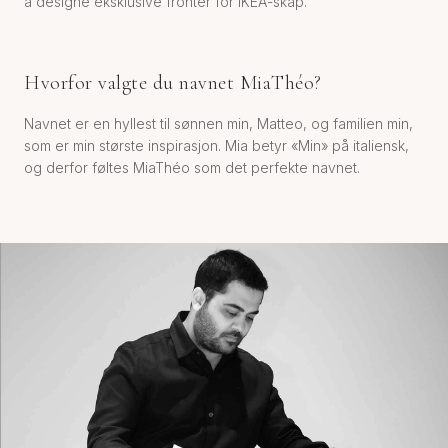
å designe eksklusive fronter for IKEA-skap.
Hvorfor valgte du navnet MiaThéo?
Navnet er en hyllest til sønnen min, Matteo, og familien min,
som er min største inspirasjon. Mia betyr «Min» på italiensk,
og derfor føltes MiaThéo som det perfekte navnet.