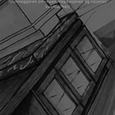
Grunnleggeren om reisen, inspirasjonen og visjonen
bak MiaThéo