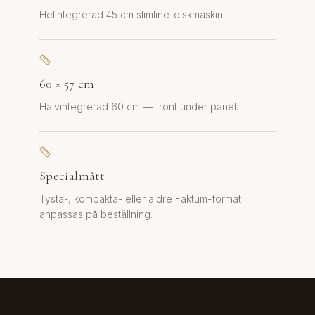
Helintegrerad 45 cm slimline-diskmaskin.
60 × 57 cm
Halvintegrerad 60 cm — front under panel.
Specialmått
Tysta-, kompakta- eller äldre Faktum-format
anpassas på beställning.