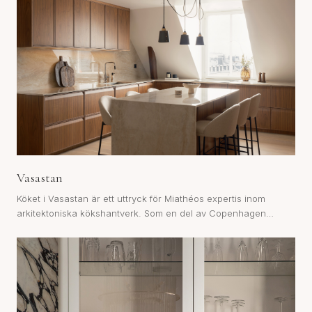
Vasastan
Köket i Vasastan är ett uttryck för Miathéos expertis inom
arkitektoniska kökshantverk. Som en del av Copenhagen
Collection förenar detta kök djupa toner av valnöt med ljusa
bänkskivor. Copenhagen Col