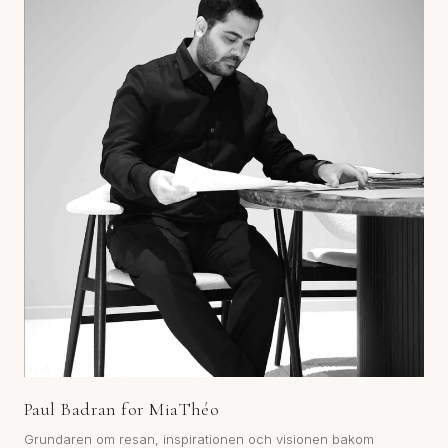
Paul Badran for MiaThéo
Grundaren om resan, inspirationen och visionen bakom