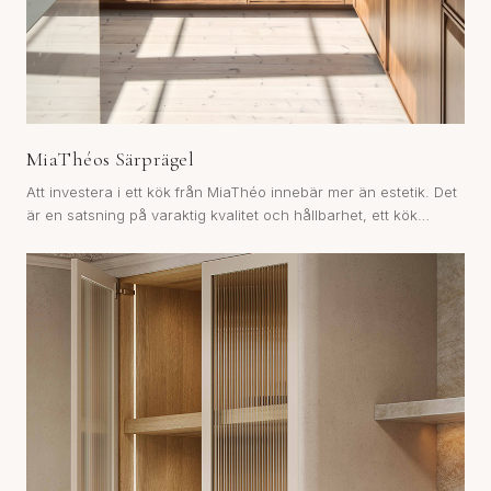
MiaThéos Särprägel
Att investera i ett kök från MiaThéo innebär mer än estetik. Det
är en satsning på varaktig kvalitet och hållbarhet, ett kök
konstruerat för att bestå över tid.