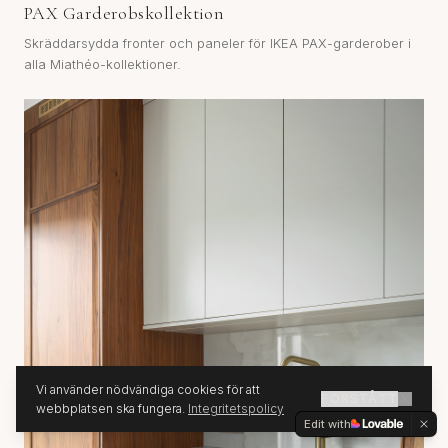
PAX Garderobskollektion
Skräddarsydda fronter och paneler för IKEA PAX-garderober i
alla Miathéo-kollektioner.
Vi använder nödvändiga cookies för att
FÖRSTÅTT
webbplatsen ska fungera.
Integritetspolicy
Edit with