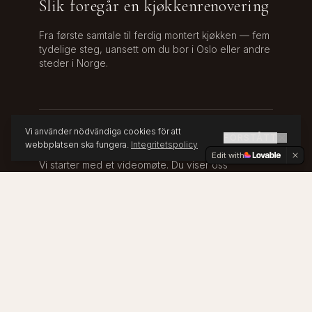
Slik foregår en kjøkkenrenovering
Fra første samtale til ferdig montert kjøkken — fem
tydelige steg, uansett om du bor i Oslo eller andre
steder i Norge.
Vi använder nödvändiga cookies för att
1 · Digital konsultasjon
FÖRSTÅTT
webbplatsen ska fungera.
Integritetspolicy
Edit with
Vi starter med et videomøte. Du viser oss
kjøkkenet, vi snakker gjennom finisher og estetikk.
Tegninger og prøver sendes til Oslo.
2 · Måltaking
Du måler opp etter vår sjekkliste, eller vi kobler
deg med vår partner-montør i Oslo for