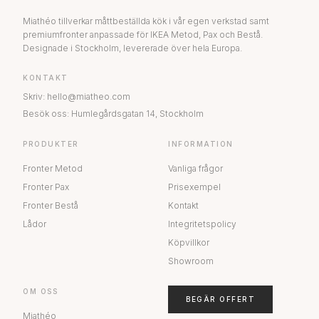
Miathéo tillverkar måttbeställda kök i vår egen verkstad samt
premiumfronter anpassade för IKEA Metod, Pax och Bestå.
Designade i Stockholm, levererade över hela Europa.
KONTAKT
Skriv
:
hello@miatheo.com
Besök oss
:
Humlegårdsgatan 14
,
Stockholm
PRODUKTER
INFORMATION
Fronter Metod
Vanliga frågor
Fronter Pax
Prisexempel
Fronter Bestå
Kontakt
Lådor
Integritetspolicy
Köpvillkor
Showroom
OM OSS
BEGÄR OFFERT
Miathéo