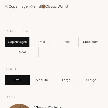
Copenhagen
Small
Classic Walnut
KOLLEKTION
Copenhagen
Oslo
Paris
Stockholm
Tokyo
STORLEK
Small
Medium
Large
X Large
FINISH
Classic Walnut