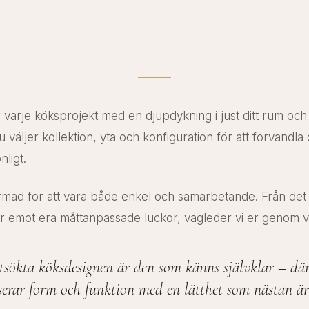
arje köksprojekt med en djupdykning i just ditt rum och di
väljer kollektion, yta och konfiguration för att förvandla d
ligt.
rmad för att vara både enkel och samarbetande. Från det at
ni tar emot era måttanpassade luckor, vägleder vi er genom v
sökta köksdesignen är den som känns självklar – där
erar form och funktion med en lätthet som nästan är