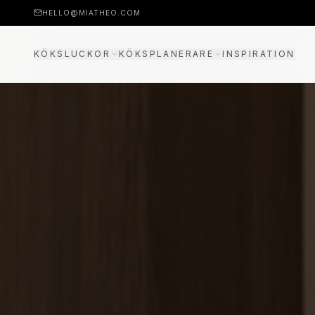
HELLO@MIATHEO.COM
KÖKSLUCKOR
KÖKSPLANERARE
INSPIRATION
PRISEXEMPEL
3D-PLANERARE
GUIDE