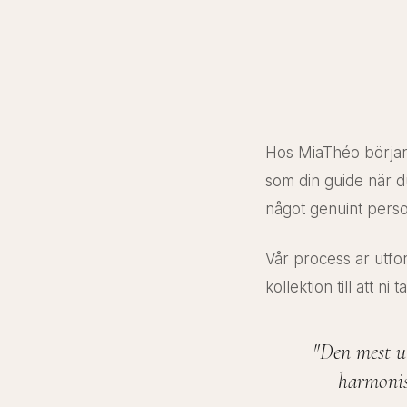
Hos MiaThéo börjar v
som din guide när du 
något genuint person
Vår process är utfo
kollektion till att 
"Den mest ut
harmonis