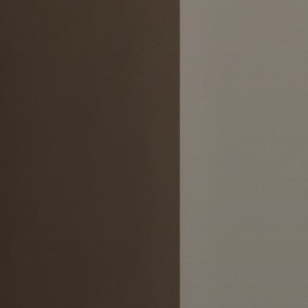
REDNING
VITRINSKÅP
PA